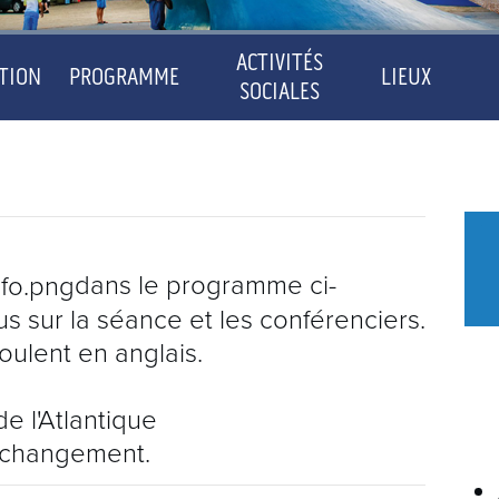
ACTIVITÉS
PTION
PROGRAMME
LIEUX
SOCIALES
CONGRÈS ANNUEL DE LA SCA
CONFÉRENCIERS PRINCIPAUX
INSCRIPTION
CONFÉRENCIERS
PROGRAMME
ACTIVITÉS SOCIALES
PROGRAMME
dans le programme ci-
DIVULGATIONS
s sur la séance et les conférenciers.
CONFÉRENCIERS PRINCIPAUX
LIEUX
oulent en anglais.
EXPOSANTS ET COMMANDITAIRES
CONFÉRENCIERS
e l'Atlantique
DIVULGATIONS
CONTACT
 changement.