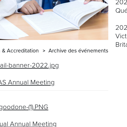
202
É
Qué
2024
Vic
Bri
 & Accreditation
Archive des événements
S Annual Meeting
tual Annual Meeting