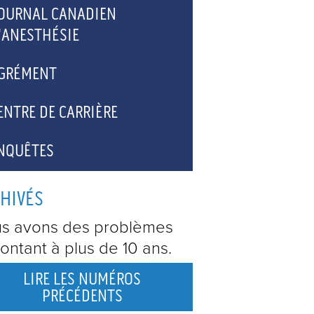
OURNAL CANADIEN
'ANESTHÉSIE
RTICLES DU JCA -
GRÉMENT
OUVEAUTÉS
ENTRE DE CARRIÈRE
OSTES À POURVOIR
NQUÊTES
NE CARRIÈRE EN
HIVÉS
NESTHÉSIOLOGIE
s avons des problèmes
ontant à plus de 10 ans.
LIRE LES NUMÉROS
PRÉCÉDENTS