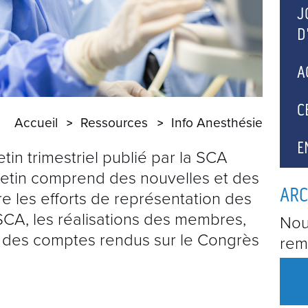
J
D
A
A
N
C
Accueil
Ressources
Info Anesthésie
P
E
etin trimestriel publié par la SCA
letin comprend des nouvelles et des
U
ARC
e les efforts de représentation des
A
SCA, les réalisations des membres,
Nou
et des comptes rendus sur le Congrès
rem