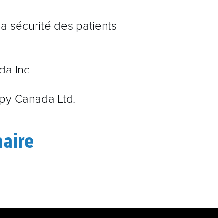
R
la sécurité des patients
da Inc.
y Canada Ltd.
naire