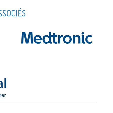
P
SSOCIÉS
P
É
I
F
M
L
Ê
P
C
L