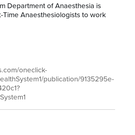
em Department of Anaesthesia is
t-Time Anaesthesiologists to work
rs.com/oneclick-
ealthSystem1/publication/9135295e-
420c1?
hSystem1