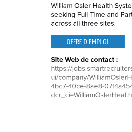
William Osler Health Syst
seeking Full-Time and Par
across all three sites.
OFFRE D'EMPLOI
Site Web de contact :
https://jobs.smartrecruite
ui/company/WilliamOslerH
4bc7-40ce-8ae8-07f4a45
dcr_ci=WilliamOslerHealt