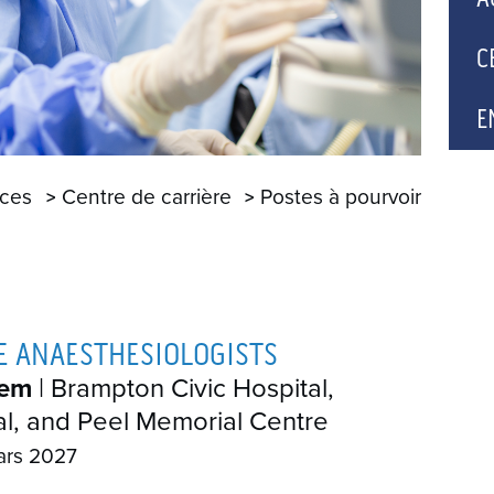
N
C
P
E
U
ces
Centre de carrière
Postes à pourvoir
A
ME ANAESTHESIOLOGISTS
tem
| Brampton Civic Hospital,
l, and Peel Memorial Centre
ars 2027