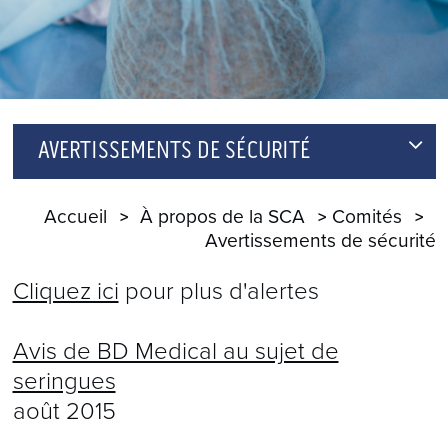
AVERTISSEMENTS DE SÉCURITÉ
AVIS DE BD MEDICAL AU SUJET DE
Accueil
À propos de la SCA
Comités
SERINGUES
Avertissements de sécurité
MISE À JOUR DE LA SCA AU SUJET DE
Cliquez ici
pour plus d'alertes
L’APPROVISIONNEMENT EN PROPOFOL
Avis de BD Medical au sujet de
seringues
août 2015