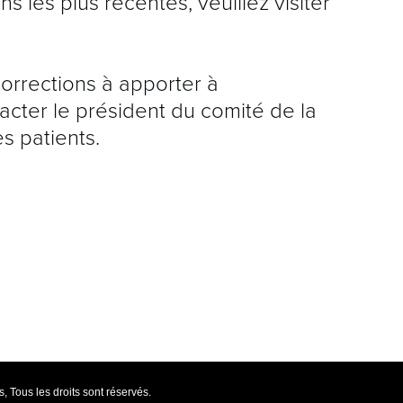
ns les plus récentes, veuillez visiter
P
P
corrections à apporter à
É
acter le président du comité de la
I
es patients.
F
M
L
Ê
P
C
 Tous les droits sont réservés.
L