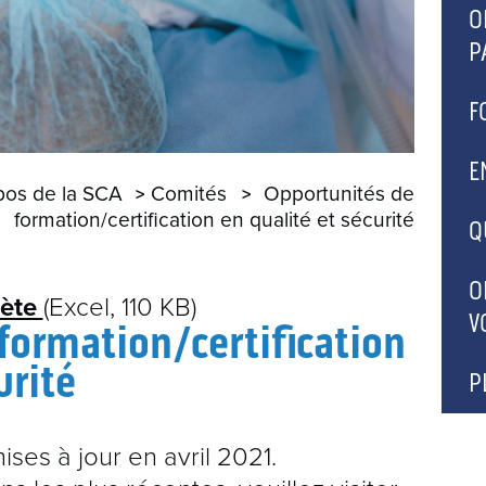
C
O
S
P
A
A
F
A
A
F
E
L
pos de la SCA
Comités
Opportunités de
P
D
F
formation/certification en qualité et sécurité
Q
C
J
C
O
lète
(Excel, 110 KB)
D
V
formation/certification
C
urité
P
D
P
ses à jour en avril 2021.
F