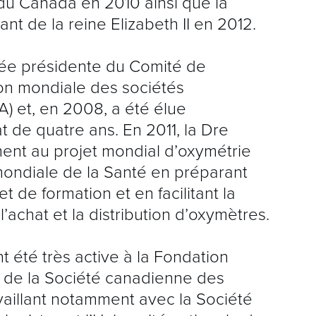
e du Canada en 2010 ainsi que la
P
nt de la reine Elizabeth II en 2012.
P
ée présidente du Comité de
É
ion mondiale des sociétés
I
) et, en 2008, a été élue
 de quatre ans. En 2011, la Dre
F
ment au projet mondial d’oxymétrie
M
mondiale de la Santé en préparant
 de formation et en facilitant la
L
’achat et la distribution d’oxymètres.
Ê
 été très active à la Fondation
P
e de la Société canadienne des
C
vaillant notamment avec la Société
L