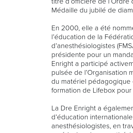
titre d’officière de l’Ordr
Médaille du jubilé de diama
En 2000, elle a été nomm
l’éducation de la Fédérat
d’anesthésiologistes (FMSA
présidente pour un mandat
Enright a participé active
pulsée de l’Organisation 
du matériel pédagogique et
formation de Lifebox pour l
La Dre Enright a également
d’éducation international
anesthésiologistes, en tra