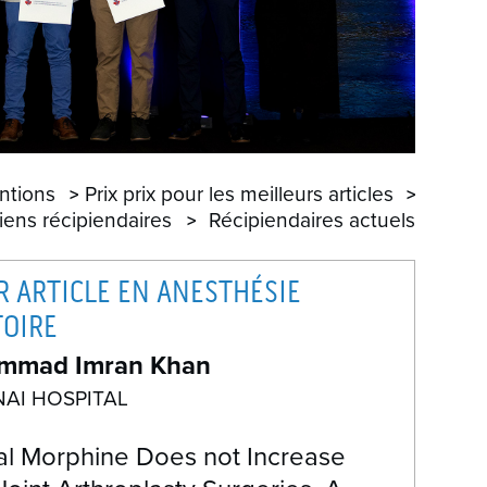
R
A
ntions
Prix prix pour les meilleurs articles
iens récipiendaires
Récipiendaires actuels
R ARTICLE EN ANESTHÉSIE
OIRE
mmad Imran Khan
AI HOSPITAL
cal Morphine Does not Increase