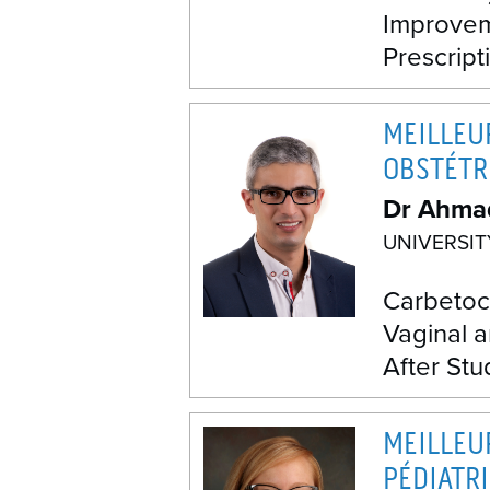
Improvem
Prescript
MEILLEU
OBSTÉTR
Dr Ahmad
UNIVERSI
Carbetoc
Vaginal 
After Stu
MEILLEU
PÉDIATR