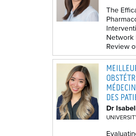
The Effic
Pharmaco
Intervent
Network 
Review o
MEILLEU
OBSTÉTR
MÉDECINE
DES PAT
Dr Isabe
UNIVERSI
Evaluatin