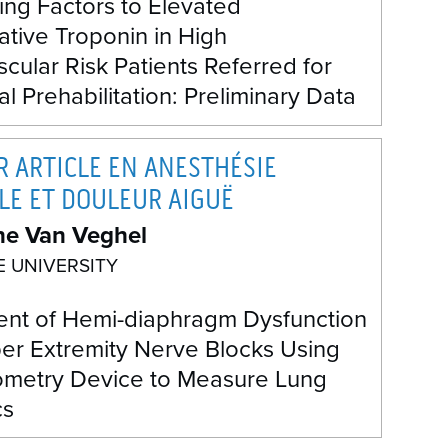
ing Factors to Elevated
tive Troponin in High
cular Risk Patients Referred for
l Prehabilitation: Preliminary Data
R ARTICLE EN ANESTHÉSIE
LE ET DOULEUR AIGUË
ne Van Veghel
 UNIVERSITY
nt of Hemi-diaphragm Dysfunction
per Extremity Nerve Blocks Using
lometry Device to Measure Lung
cs