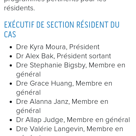
la physiologie en action. De nouveaux
résidents.
modules sont ajoutés à intervalles
EXÉCUTIF DE SECTION RÉSIDENT DU
réguliers.
CAS
Le même groupe a également mis au
point un certain nombre d’outils
Dre Kyra Moura, Président
Dr Alex Bak, Président sortant
pédagogiques interactifs en ligne pour
Dre Stephanie Bigsby, Membre en
les stagiaires en anesthésie, y compris
général
pour le personnel chargé d’améliorer
Dre Grace Huang, Membre en
ses compétences en matière d’ETO et
général
d’échographie régionale.
Dre Alanna Janz, Membre en
général
Dr Allap Judge, Membre en général
VirtualTEE
, conçu pour les instructeurs
Dre Valérie Langevin, Membre en
et les étudiants dans le domaine de