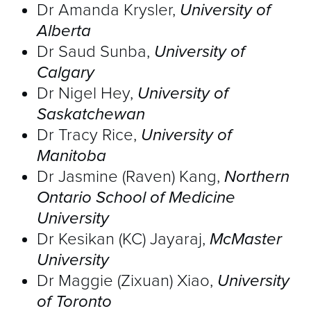
colonne vertébrale et de l’anesthésie
Dr Amanda Krysler,
University of
Alberta
rachidienne locale.
Dr Saud Sunba,
University of
Calgary
Le Center for Simulation, Safety and
Dr Nigel Hey,
University of
Advanced Learning Technology
de
Saskatchewan
l’Université de la Floride héberge un
Dr Tracy Rice,
University of
Manitoba
grand nombre de simulations et de
Dr Jasmine (Raven) Kang,
Northern
vidéos de dispositif de voies
Ontario School of Medicine
respiratoires pour les stagiaires en
University
anesthésiologie et les instructeurs. On y
Dr Kesikan (KC) Jayaraj,
McMaster
trouve un grand nombre de simulations
University
Dr Maggie (Zixuan) Xiao,
University
pharmacocinétiques, physiologiques et
of Toronto
liées à l’appareil d’anesthésie Ces