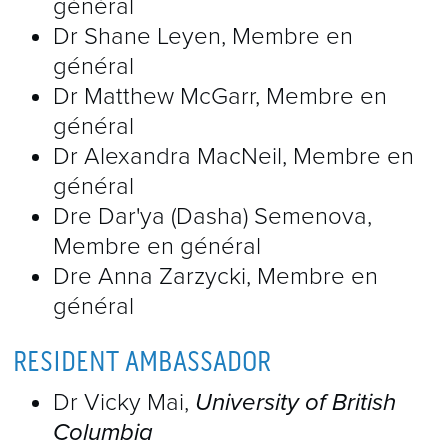
général
l’ETO bidimensionnelle.
Dr Shane Leyen, Membre en
général
Dr Matthew McGarr, Membre en
Virtual Liver
, qui offre une vue
général
tridimensionnelle approfondie et
Dr Alexandra MacNeil, Membre en
interactive du foie.
général
Dre Dar'ya (Dasha) Semenova,
Cardiac Embryology
, qui facilite
Membre en général
Dre Anna Zarzycki, Membre en
l’enseignement et l’apprentissage de
général
l’embryologie cardiaque.
RESIDENT AMBASSADOR
Virtual spine
, qui facilite l’enseignement
Dr Vicky Mai,
University of British
et l’apprentissage de l’anatomie de la
Columbia