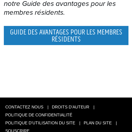
notre Guide des avantages pour les
comme étant l’équivalent d’un manuel
membres résidents.
dynamique sur la capnographie. Mais à
la différence d’un manuel, le site fait
GUIDE DES AVANTAGES POUR LES MEMBRES
l’objet de fréquentes mises à jour
RÉSIDENTS
mensuelles.
EKG Learning Center
CONTACTEZ NOUS
DROITS D'AUTEUR
POLITIQUE DE CONFIDENTIALITÉ
POLITIQUE D'UTILISATION DU SITE
PLAN DU SITE
SOUSCRIRE