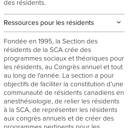
des résidents.
Ressources pour les résidents
SITES À L’INTENTION DES STAGIAIRES
Fondée en 1995, la Section des
ET DES ENSEIGNANTS
résidents de la SCA crée des
Perioperative Interactive
programmes sociaux et théoriques pour
les résidents, au Congrès annuel et tout
Education
(Canada) propose des outils
au long de l'année. La section a pour
interactifs de simulation primés. Il s’agit
objectifs de faciliter la constitution d’une
d’une ressource utile pour les étudiants
communauté de résidents canadiens en
en médecine, les résidents, les
anesthésiologie, de relier les résidents
enseignants, les assistants en
à la SCA, de représenter les résidents
aux congrès annuels et de créer des
anesthésie et quiconque souhaite voir
programmes pertinents pour les