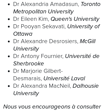
Dr Alexandria Amadasun,
Toronto
simulations primées sont avancées et
Metropolitan University
très utiles pour expliquer certains
Dr Eileen Kim,
Queen's University
concepts intégrés. Le site est
Dr Pooyan Sekavati,
University of
Ottawa
également doté d’une
vidéothèque de
Dr Alexandre Desrosiers,
McGill
différents dispositifs de voies
University
respiratoires
.
Dr Antony Fournier,
Université de
Sherbrooke
Capnography.com
La cinquième édition
Dr Marjorie Gilbert-
Desmarais,
Université Laval
de cet excellent site Web se consacre
Dr Alexandra MacNeil,
Dalhousie
uniquement à l’enseignement de la
University
compréhension et des concepts actuels
de la capnographie. Il a été décrit
Nous vous encourageons à consulter